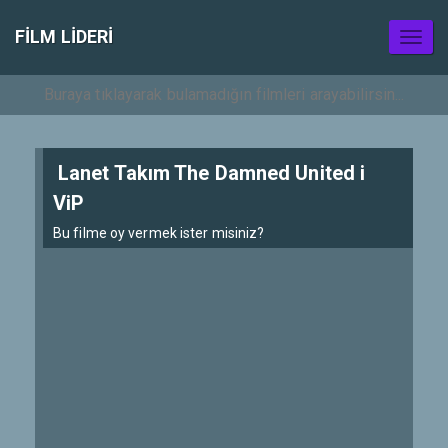
FILM LIDERI
Toggl
naviga
Lanet Takım The Damned United i
ViP
Bu filme oy vermek ister misiniz?