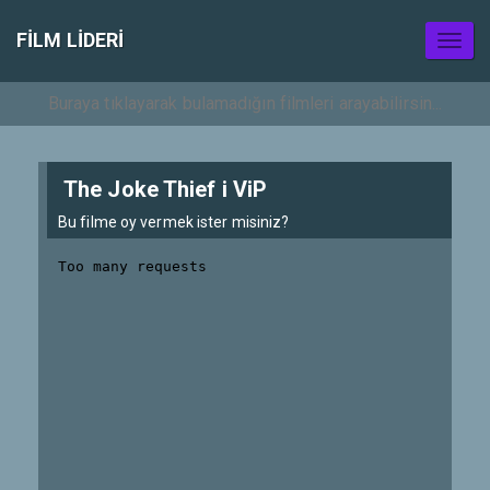
FILM LIDERI
Toggl
naviga
The Joke Thief i ViP
Bu filme oy vermek ister misiniz?