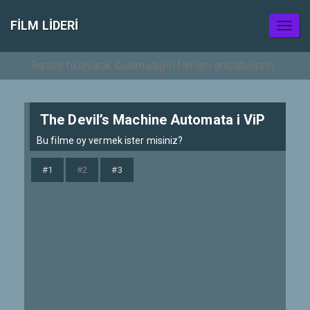
FILM LIDERI
Toggl
naviga
The Devil’s Machine Automata i ViP
Bu filme oy vermek ister misiniz?
#1
#2
#3