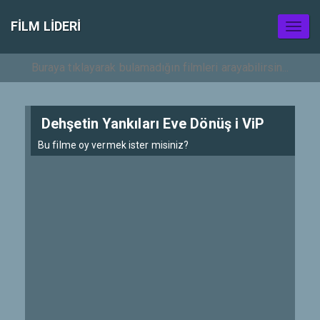
FILM LIDERI
Toggl
naviga
Dehşetin Yankıları Eve Dönüş i ViP
Bu filme oy vermek ister misiniz?