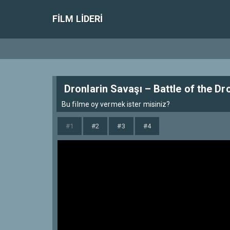
FILM LIDERI
Dronlarin Savaşı – Battle of the Dr
Bu filme oy vermek ister misiniz?
#1
#2
#3
#4