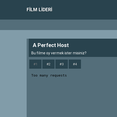
FILM LIDERI
A Perfect Host
Bu filme oy vermek ister misiniz?
#1
#2
#3
#4