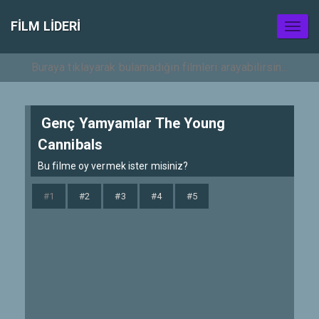
FILM LIDERI
Toggl
naviga
Genç Yamyamlar The Young
Cannibals
Bu filme oy vermek ister misiniz?
#1
#2
#3
#4
#5