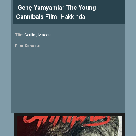
Genç Yamyamlar The Young
Cannibals
Filmi Hakkında
Tür:
Gerilim
,
Macera
Film Konusu: