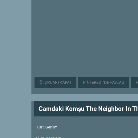
IŞIKLARI KAPAT
PINTEREST'DE PAYLAŞ
Camdaki Komşu The Neighbor In 
Tür:
Gerilim