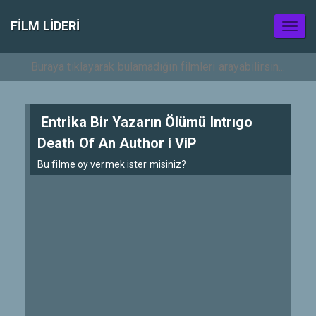
FILM LIDERI
Toggl
naviga
Entrika Bir Yazarın Ölümü Intrıgo
Death Of An Author i ViP
Bu filme oy vermek ister misiniz?