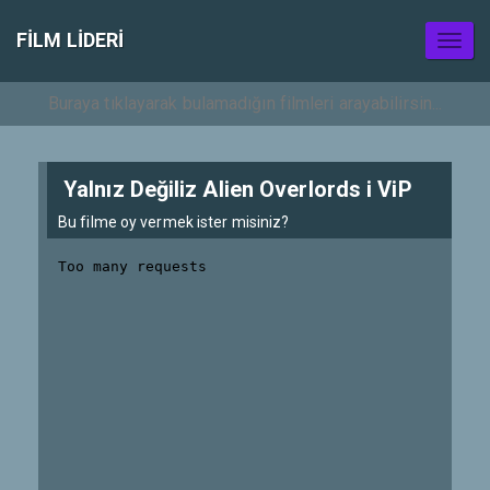
FILM LIDERI
Toggl
naviga
Yalnız Değiliz Alien Overlords i ViP
Bu filme oy vermek ister misiniz?