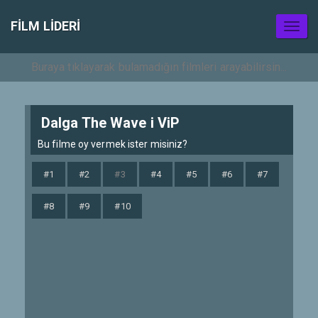
FILM LIDERI
Toggl
naviga
Dalga The Wave i ViP
Bu filme oy vermek ister misiniz?
#1
#2
#3
#4
#5
#6
#7
#8
#9
#10