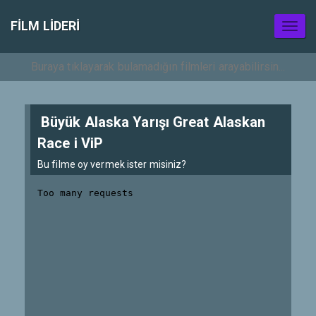
FILM LIDERI
Toggl
naviga
Büyük Alaska Yarışı Great Alaskan
Race i ViP
Bu filme oy vermek ister misiniz?