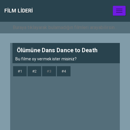
FILM LIDERI
Toggl
naviga
Ölümüne Dans Dance to Death
Bu filme oy vermek ister misiniz?
#1
#2
#3
#4