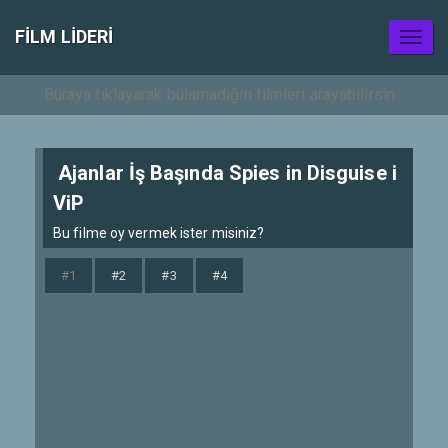
FILM LIDERI
Toggl
naviga
Ajanlar İş Başında Spies in Disguise i
ViP
Bu filme oy vermek ister misiniz?
#1
#2
#3
#4