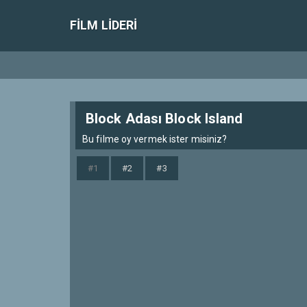
FILM LIDERI
Block Adası Block Island
Bu filme oy vermek ister misiniz?
#1
#2
#3