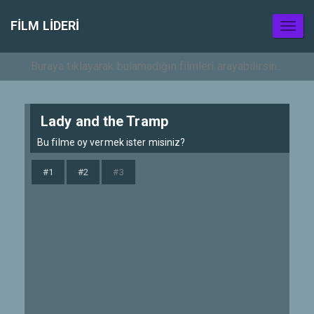
FILM LIDERI
Toggl
naviga
Lady and the Tramp
Bu filme oy vermek ister misiniz?
#1
#2
#3