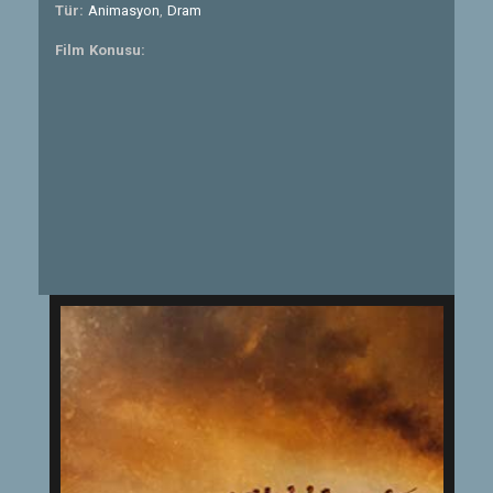
Tür:
Animasyon
,
Dram
Film Konusu: