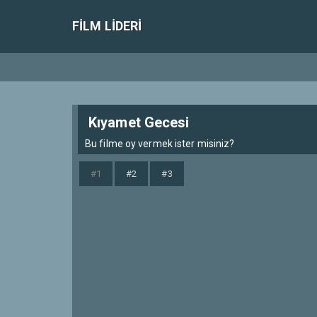
FILM LIDERI
Kıyamet Gecesi
Bu filme oy vermek ister misiniz?
#1
#2
#3