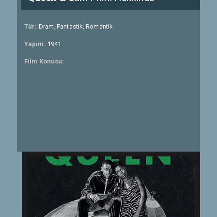
Tür:
Dram
,
Fantastik
,
Romantik
Yapım:
1941
Film Konusu: