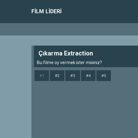
FILM LIDERI
Çıkarma Extraction
Bu filme oy vermek ister misiniz?
#1
#2
#3
#4
#5