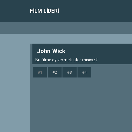
FILM LIDERI
John Wick
Bu filme oy vermek ister misiniz?
#1
#2
#3
#4