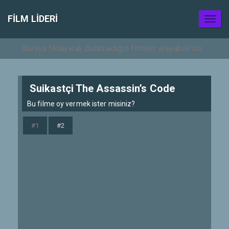
FILM LIDERI
Toggl
naviga
Suikastçi The Assassin’s Code
Bu filme oy vermek ister misiniz?
#1
#2