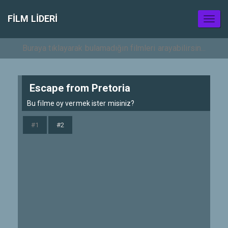
FILM LIDERI
Toggl
naviga
Escape from Pretoria
Bu filme oy vermek ister misiniz?
#1
#2