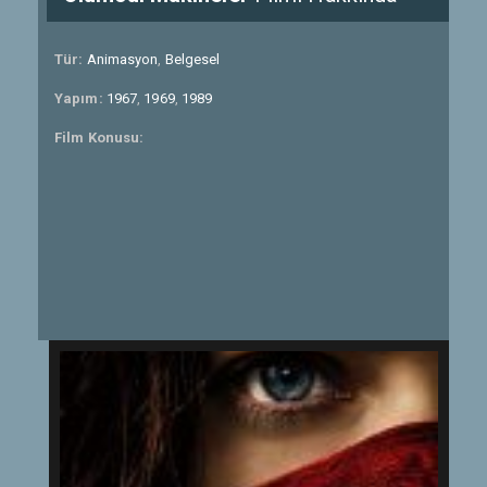
Tür:
Animasyon
,
Belgesel
Yapım:
1967
,
1969
,
1989
Film Konusu: