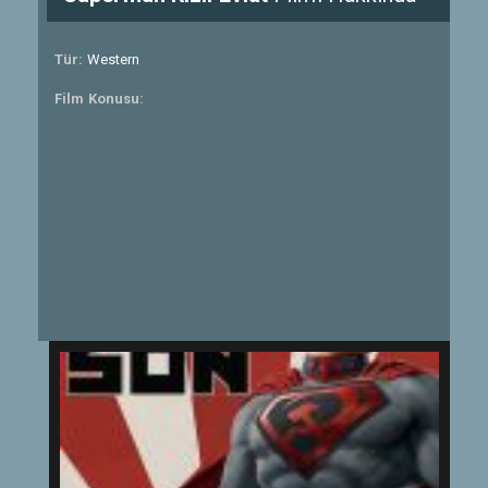
Tür:
Western
Film Konusu: