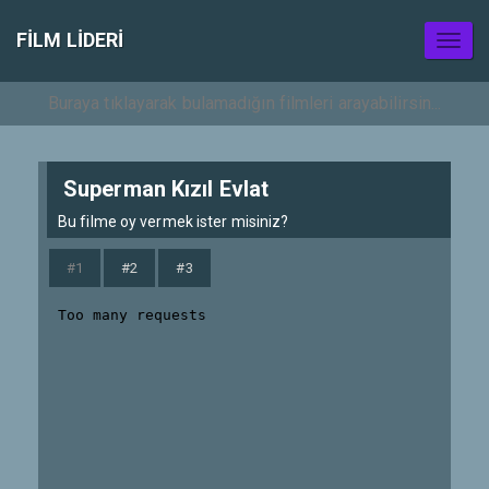
FILM LIDERI
Toggl
naviga
Superman Kızıl Evlat
Bu filme oy vermek ister misiniz?
#1
#2
#3