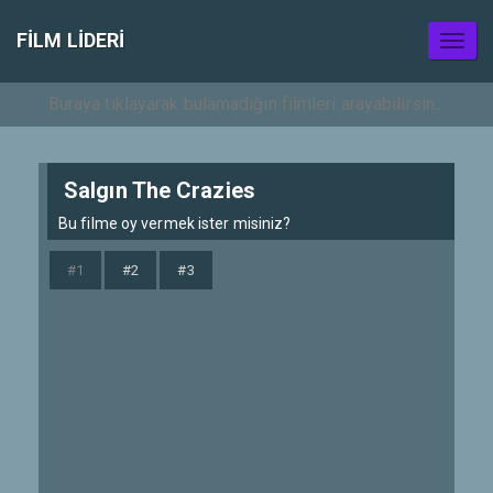
FILM LIDERI
Toggl
naviga
Salgın The Crazies
Bu filme oy vermek ister misiniz?
#1
#2
#3