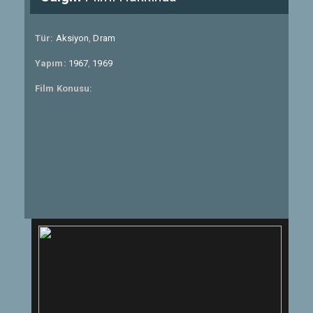
Tür:
Aksiyon
,
Dram
Yapım:
1967
,
1969
Film Konusu: