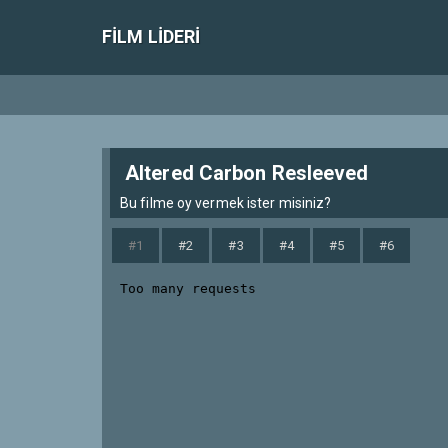
FILM LIDERI
Altered Carbon Resleeved
Bu filme oy vermek ister misiniz?
#1
#2
#3
#4
#5
#6