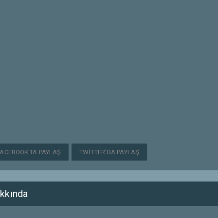
FACEBOOK'TA PAYLAŞ
TWITTER'DA PAYLAŞ
kkında