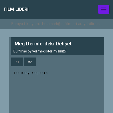
FILM LIDERI
Toggl
naviga
Meg Derinlerdeki Dehşet
Bu filme oy vermek ister misiniz?
#1
#2