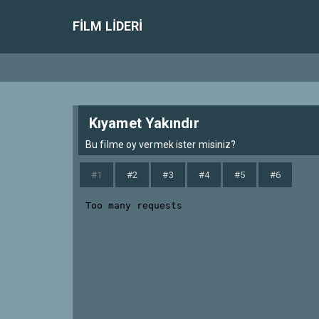
FILM LIDERI
Kıyamet Yakındır
Bu filme oy vermek ister misiniz?
#1
#2
#3
#4
#5
#6