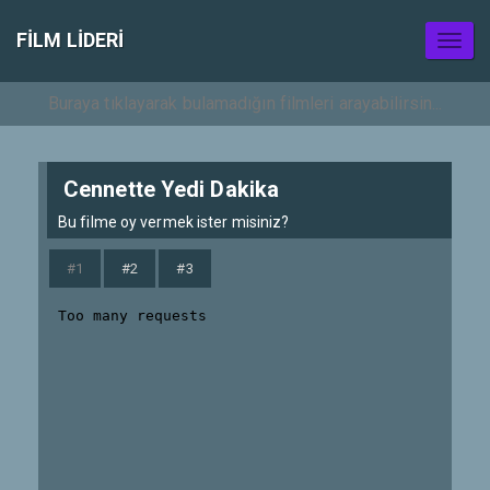
FILM LIDERI
Toggl
naviga
Cennette Yedi Dakika
Bu filme oy vermek ister misiniz?
#1
#2
#3