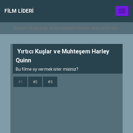
FILM LIDERI
Toggl
naviga
Yırtıcı Kuşlar ve Muhteşem Harley
Quinn
Bu filme oy vermek ister misiniz?
#1
#2
#3