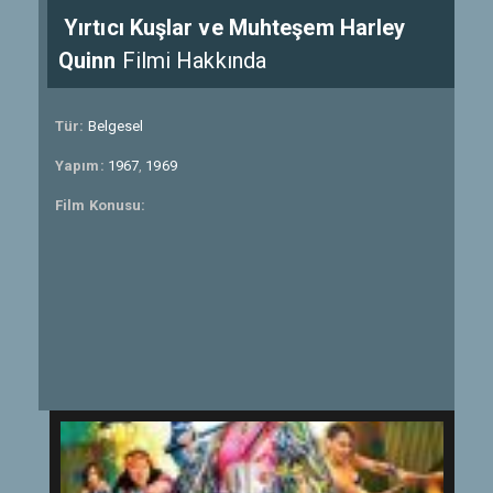
Yırtıcı Kuşlar ve Muhteşem Harley
Quinn
Filmi Hakkında
Tür:
Belgesel
Yapım:
1967
,
1969
Film Konusu: