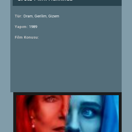
Tür:
Dram
,
Gerilim
,
Gizem
Yapım:
1989
Film Konusu: