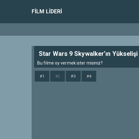
FILM LIDERI
Star Wars 9 Skywalker’ın Yükselişi
Bu filme oy vermek ister misiniz?
#1
#2
#3
#4