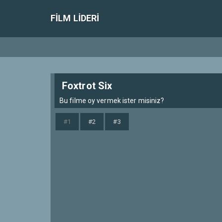
FILM LIDERI
Foxtrot Six
Bu filme oy vermek ister misiniz?
#1
#2
#3