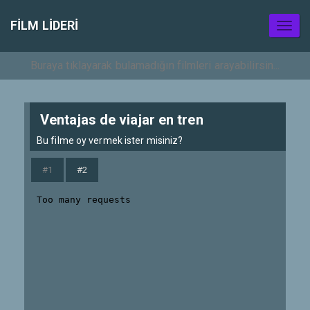
FILM LIDERI
Toggl
naviga
Ventajas de viajar en tren
Bu filme oy vermek ister misiniz?
#1
#2