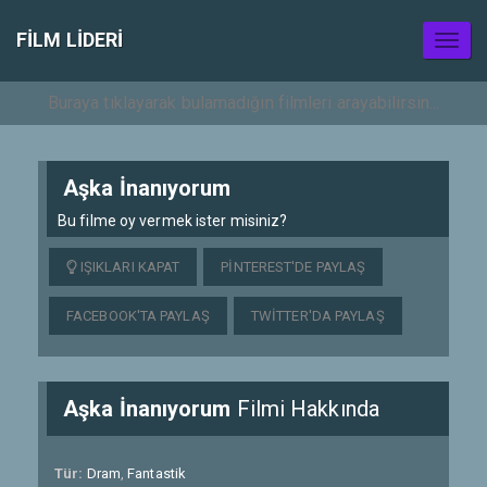
FILM LIDERI
Toggl
naviga
Aşka İnanıyorum
Bu filme oy vermek ister misiniz?
IŞIKLARI KAPAT
PINTEREST'DE PAYLAŞ
FACEBOOK'TA PAYLAŞ
TWITTER'DA PAYLAŞ
Aşka İnanıyorum
Filmi Hakkında
Tür:
Dram
,
Fantastik