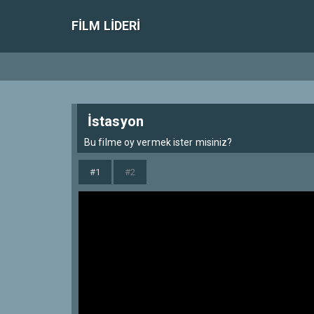
FILM LIDERI
İstasyon
Bu filme oy vermek ister misiniz?
#1
#2