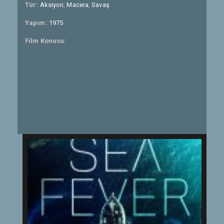
Tür:
Aksiyon
,
Macera
,
Savaş
Yapım:
1975
Film Konusu: