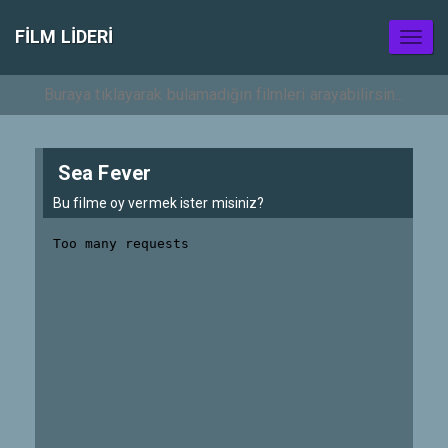
FILM LIDERI
Toggl
naviga
Sea Fever
Bu filme oy vermek ister misiniz?