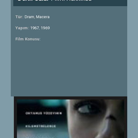
Tür:
Dram
,
Macera
Yapım:
1967
,
1969
Film Konusu: