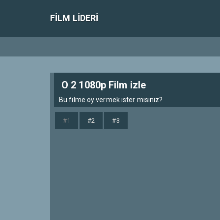
FILM LIDERI
O 2 1080p Film izle
Bu filme oy vermek ister misiniz?
#1
#2
#3