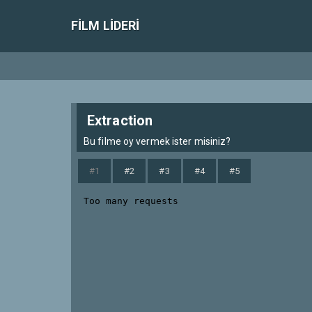
FILM LIDERI
Extraction
Bu filme oy vermek ister misiniz?
#1
#2
#3
#4
#5