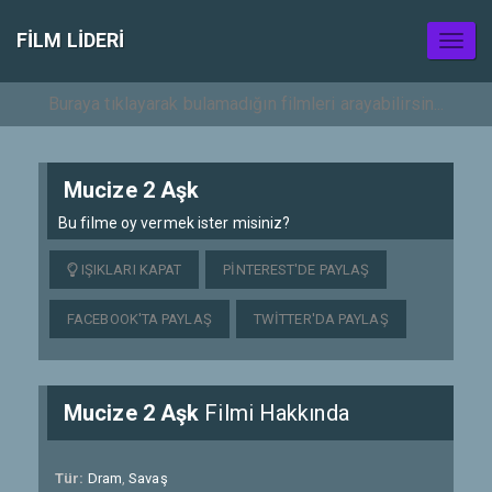
FILM LIDERI
Toggl
naviga
Mucize 2 Aşk
Bu filme oy vermek ister misiniz?
IŞIKLARI KAPAT
PINTEREST'DE PAYLAŞ
FACEBOOK'TA PAYLAŞ
TWITTER'DA PAYLAŞ
Mucize 2 Aşk
Filmi Hakkında
Tür:
Dram
,
Savaş