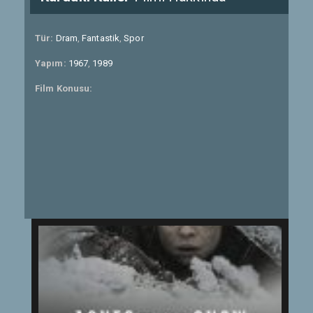
Tür:
Dram
,
Fantastik
,
Spor
Yapım:
1967
,
1989
Film Konusu: