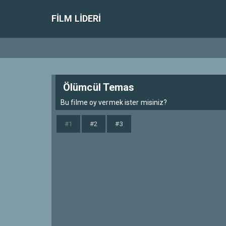
FILM LIDERI
Ölümcül Temas
Bu filme oy vermek ister misiniz?
#1
#2
#3