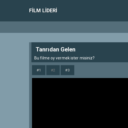
FILM LIDERI
Tanrıdan Gelen
Bu filme oy vermek ister misiniz?
#1
#2
#3